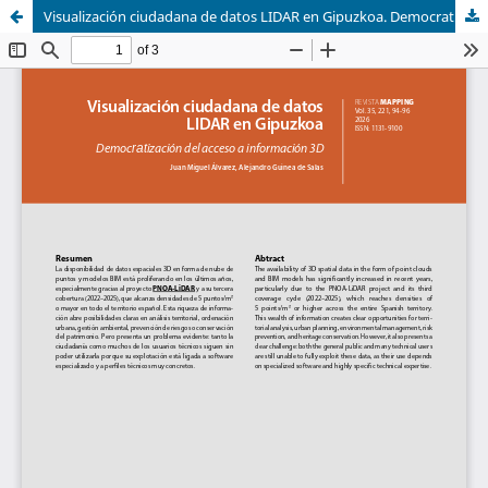
Visualización ciudadana de datos LIDAR en Gipuzkoa. Democratización del acceso a información 3D