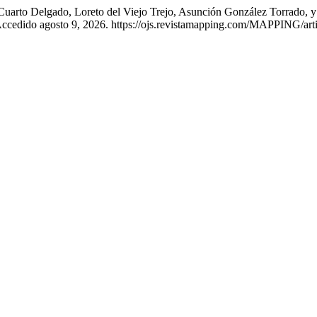
 Cuarto Delgado, Loreto del Viejo Trejo, Asunción González Torrado, 
Accedido agosto 9, 2026. https://ojs.revistamapping.com/MAPPING/arti