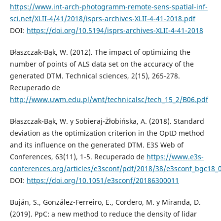
https://www.int-arch-photogramm-remote-sens-spatial-inf-
sci.net/XLII-4/41/2018/isprs-archives-XLII-4-41-2018.pdf
DOI:
https://doi.org/10.5194/isprs-archives-XLII-4-41-2018
Błaszczak-Bąk, W. (2012). The impact of optimizing the
number of points of ALS data set on the accuracy of the
generated DTM. Technical sciences, 2(15), 265-278.
Recuperado de
http://www.uwm.edu.pl/wnt/technicalsc/tech_15_2/B06.pdf
Błaszczak-Bąk, W. y Sobieraj-Żłobińska, A. (2018). Standard
deviation as the optimization criterion in the OptD method
and its influence on the generated DTM. E3S Web of
Conferences, 63(11), 1-5. Recuperado de
https://www.e3s-
conferences.org/articles/e3sconf/pdf/2018/38/e3sconf_bgc18_
DOI:
https://doi.org/10.1051/e3sconf/20186300011
Buján, S., González-Ferreiro, E., Cordero, M. y Miranda, D.
(2019). PpC: a new method to reduce the density of lidar