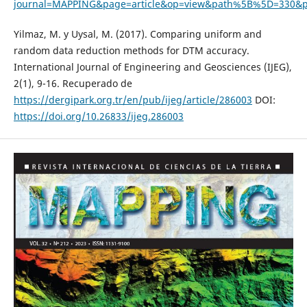
journal=MAPPING&page=article&op=view&path%5B%5D=330&
Yilmaz, M. y Uysal, M. (2017). Comparing uniform and
random data reduction methods for DTM accuracy.
International Journal of Engineering and Geosciences (IJEG),
2(1), 9-16. Recuperado de
https://dergipark.org.tr/en/pub/ijeg/article/286003
DOI:
https://doi.org/10.26833/ijeg.286003